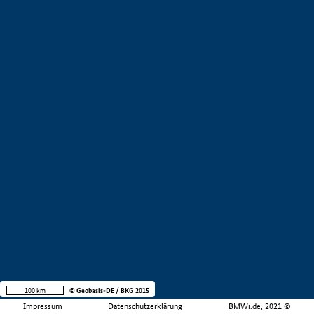
100 km
© Geobasis-DE / BKG 2015
Impressum
Datenschutzerklärung
BMWi.de, 2021 ©