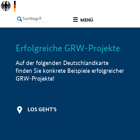
undefined
MENÜ
Erfolgreiche GRW-Projekte
LISTE
Filter
Info
Auf der folgenden Deutschlandkarte
finden Sie konkrete Beispiele erfolgreicher
GRW-Projekte!
LOS GEHT'S