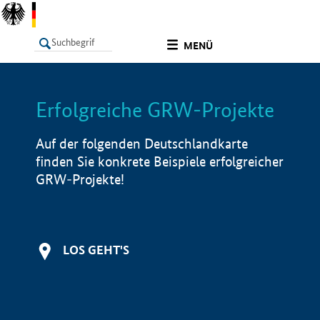
undefined
MENÜ
Erfolgreiche GRW-Projekte
LISTE
Filter
Info
Auf der folgenden Deutschlandkarte
finden Sie konkrete Beispiele erfolgreicher
GRW-Projekte!
LOS GEHT'S