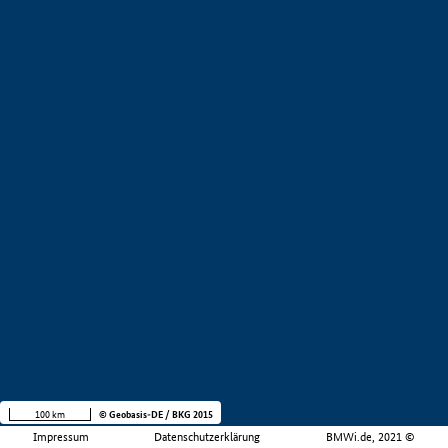
100 km
© Geobasis-DE / BKG 2015
Impressum
Datenschutzerklärung
BMWi.de, 2021 ©