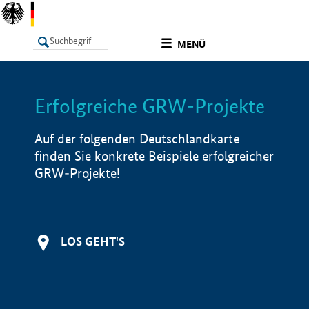
undefined
MENÜ
Erfolgreiche GRW-Projekte
LISTE
Filter
Info
Auf der folgenden Deutschlandkarte
finden Sie konkrete Beispiele erfolgreicher
GRW-Projekte!
LOS GEHT'S