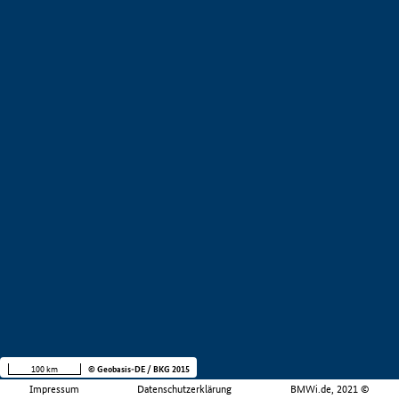
100 km
© Geobasis-DE / BKG 2015
Impressum
Datenschutzerklärung
BMWi.de, 2021 ©