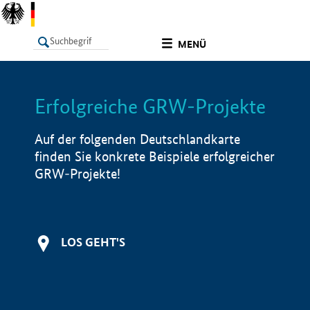
undefined
MENÜ
Erfolgreiche GRW-Projekte
LISTE
Filter
Info
Auf der folgenden Deutschlandkarte
finden Sie konkrete Beispiele erfolgreicher
GRW-Projekte!
LOS GEHT'S