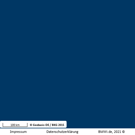
100 km
© Geobasis-DE / BKG 2015
Impressum
Datenschutzerklärung
BMWi.de, 2021 ©