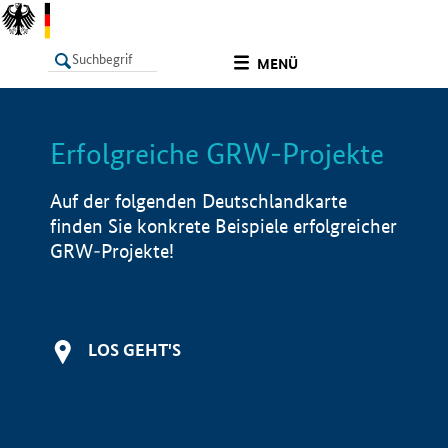
undefined
MENÜ
Erfolgreiche GRW-Projekte
LISTE
Filter
Info
Auf der folgenden Deutschlandkarte
finden Sie konkrete Beispiele erfolgreicher
GRW-Projekte!
LOS GEHT'S