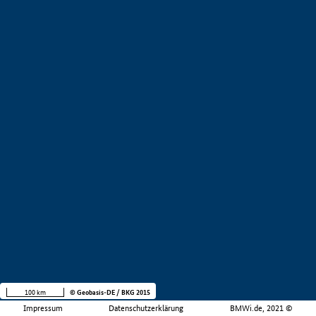
100 km
© Geobasis-DE / BKG 2015
Impressum
Datenschutzerklärung
BMWi.de, 2021 ©