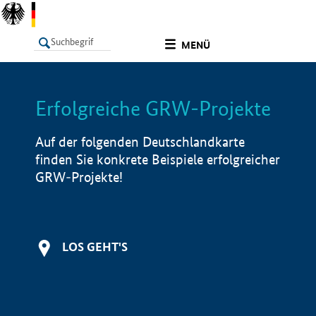
undefined
MENÜ
Erfolgreiche GRW-Projekte
LISTE
Filter
Info
Auf der folgenden Deutschlandkarte
finden Sie konkrete Beispiele erfolgreicher
GRW-Projekte!
LOS GEHT'S