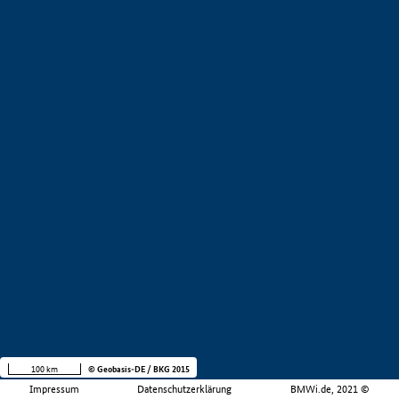
100 km
© Geobasis-DE / BKG 2015
Impressum
Datenschutzerklärung
BMWi.de, 2021 ©