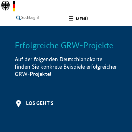
undefined
MENÜ
Erfolgreiche GRW-Projekte
LISTE
Filter
Info
Auf der folgenden Deutschlandkarte
finden Sie konkrete Beispiele erfolgreicher
GRW-Projekte!
LOS GEHT'S