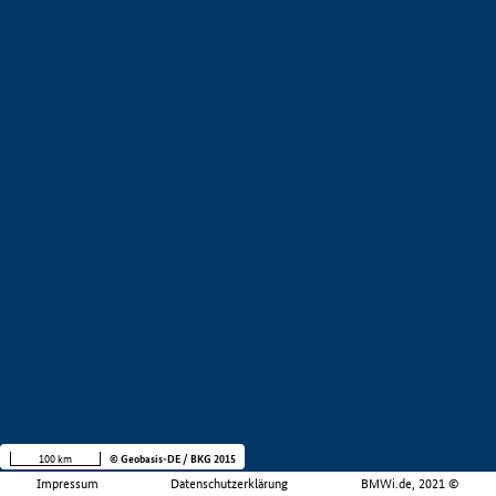
100 km
© Geobasis-DE / BKG 2015
Impressum
Datenschutzerklärung
BMWi.de, 2021 ©