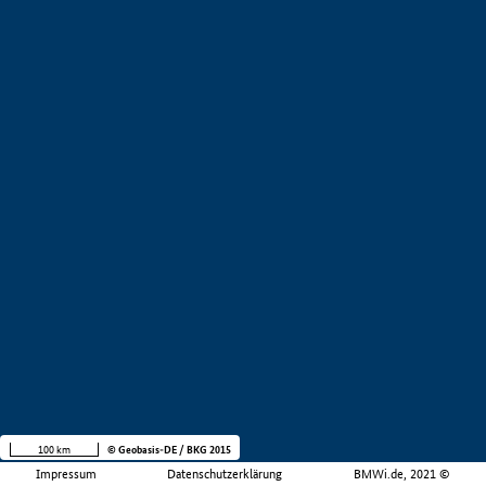
100 km
© Geobasis-DE / BKG 2015
Impressum
Datenschutzerklärung
BMWi.de, 2021 ©