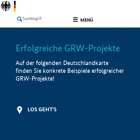
undefined
MENÜ
Erfolgreiche GRW-Projekte
LISTE
Filter
Info
Auf der folgenden Deutschlandkarte
finden Sie konkrete Beispiele erfolgreicher
GRW-Projekte!
LOS GEHT'S