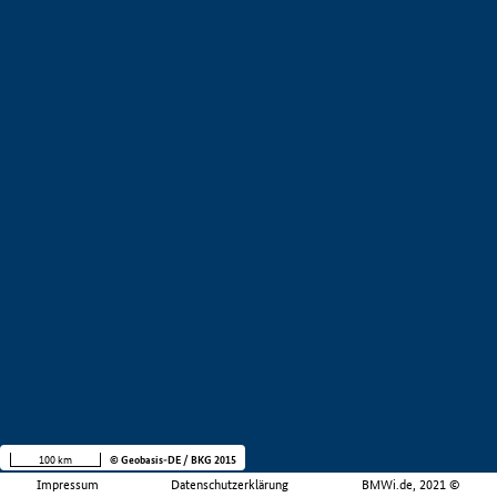
100 km
© Geobasis-DE / BKG 2015
Impressum
Datenschutzerklärung
BMWi.de, 2021 ©