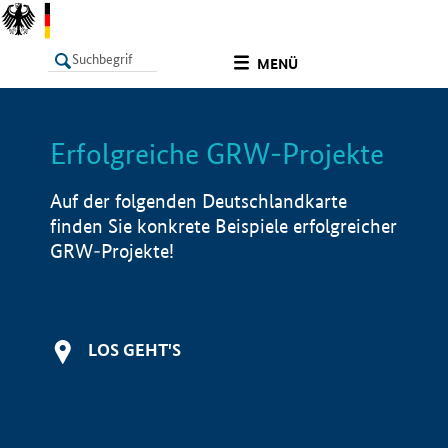
undefined
MENÜ
Erfolgreiche GRW-Projekte
LISTE
Filter
Info
Auf der folgenden Deutschlandkarte
finden Sie konkrete Beispiele erfolgreicher
GRW-Projekte!
LOS GEHT'S