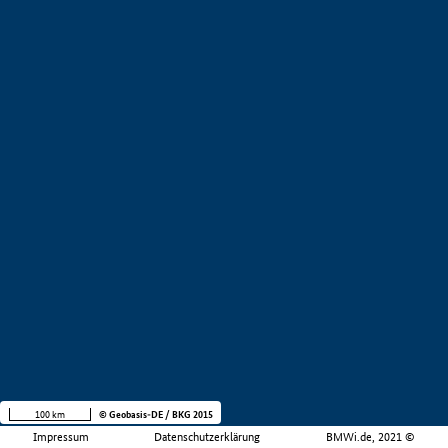
100 km
© Geobasis-DE / BKG 2015
Impressum
Datenschutzerklärung
BMWi.de, 2021 ©