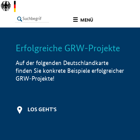
undefined
MENÜ
Erfolgreiche GRW-Projekte
LISTE
Filter
Info
Auf der folgenden Deutschlandkarte
finden Sie konkrete Beispiele erfolgreicher
GRW-Projekte!
LOS GEHT'S