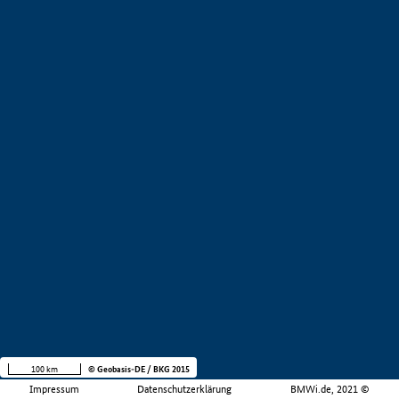
100 km
© Geobasis-DE / BKG 2015
Impressum
Datenschutzerklärung
BMWi.de, 2021 ©