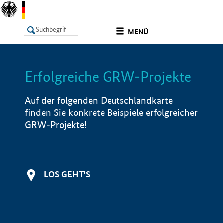
undefined
MENÜ
Erfolgreiche GRW-Projekte
LISTE
Filter
Info
Auf der folgenden Deutschlandkarte
finden Sie konkrete Beispiele erfolgreicher
GRW-Projekte!
LOS GEHT'S