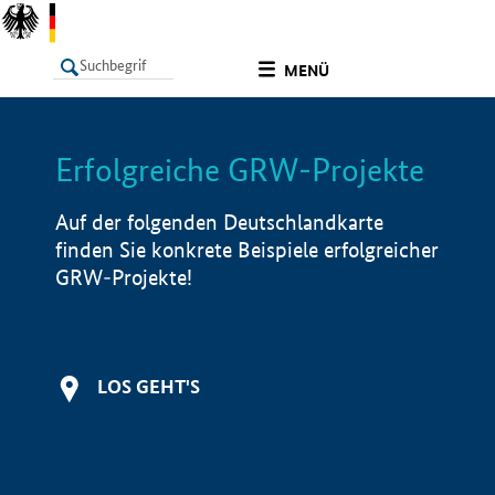
undefined
MENÜ
Erfolgreiche GRW-Projekte
LISTE
Filter
Info
Auf der folgenden Deutschlandkarte
finden Sie konkrete Beispiele erfolgreicher
GRW-Projekte!
LOS GEHT'S