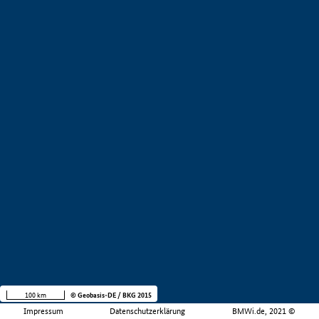
100 km
© Geobasis-DE / BKG 2015
Impressum
Datenschutzerklärung
BMWi.de, 2021 ©