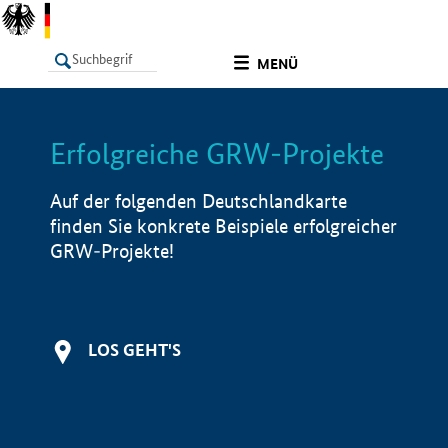
undefined
MENÜ
Erfolgreiche GRW-Projekte
LISTE
Filter
Info
Auf der folgenden Deutschlandkarte
finden Sie konkrete Beispiele erfolgreicher
GRW-Projekte!
LOS GEHT'S