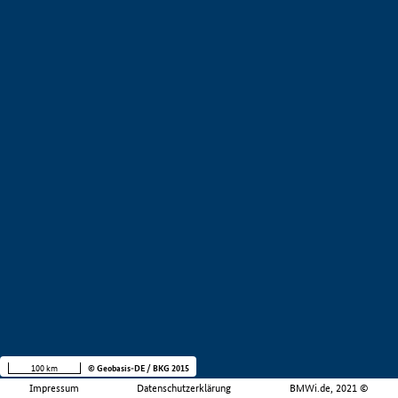
100 km
© Geobasis-DE / BKG 2015
Impressum
Datenschutzerklärung
BMWi.de, 2021 ©