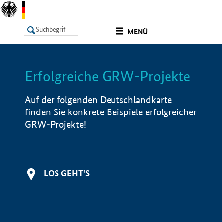
undefined
MENÜ
Erfolgreiche GRW-Projekte
LISTE
Filter
Info
Auf der folgenden Deutschlandkarte
finden Sie konkrete Beispiele erfolgreicher
GRW-Projekte!
LOS GEHT'S