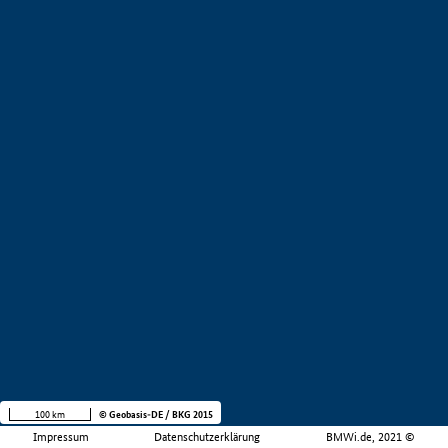
100 km
© Geobasis-DE / BKG 2015
Impressum
Datenschutzerklärung
BMWi.de, 2021 ©