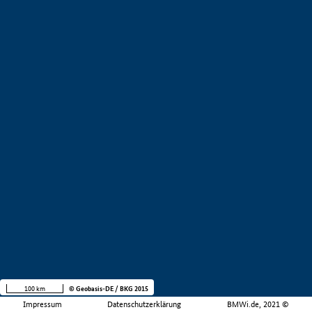
100 km
© Geobasis-DE / BKG 2015
Impressum
Datenschutzerklärung
BMWi.de, 2021 ©