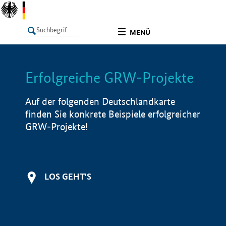
undefined
MENÜ
Erfolgreiche GRW-Projekte
LISTE
Filter
Info
Auf der folgenden Deutschlandkarte
finden Sie konkrete Beispiele erfolgreicher
GRW-Projekte!
LOS GEHT'S