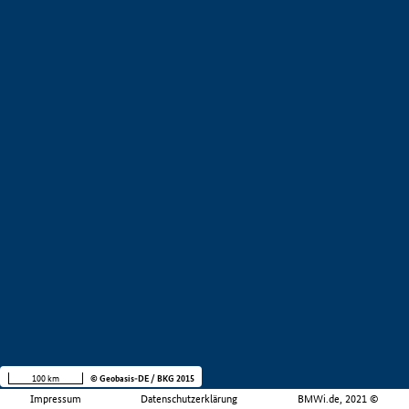
100 km
© Geobasis-DE / BKG 2015
Impressum
Datenschutzerklärung
BMWi.de, 2021 ©