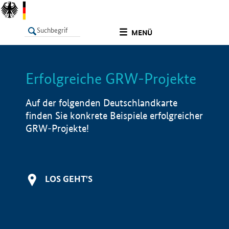
undefined
MENÜ
Erfolgreiche GRW-Projekte
LISTE
Filter
Info
Auf der folgenden Deutschlandkarte
finden Sie konkrete Beispiele erfolgreicher
GRW-Projekte!
LOS GEHT'S