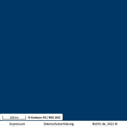
100 km
© Geobasis-DE / BKG 2015
Impressum
Datenschutzerklärung
BMWi.de, 2021 ©