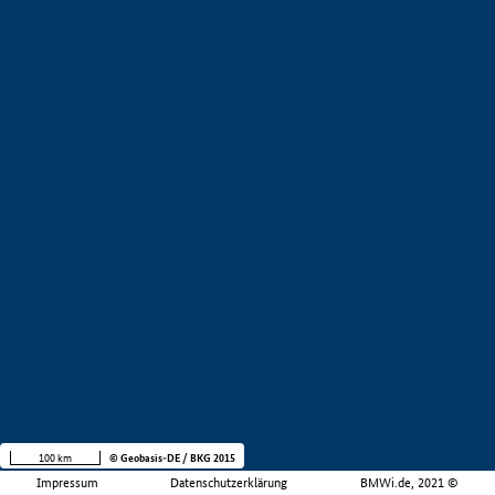
100 km
© Geobasis-DE / BKG 2015
Impressum
Datenschutzerklärung
BMWi.de, 2021 ©