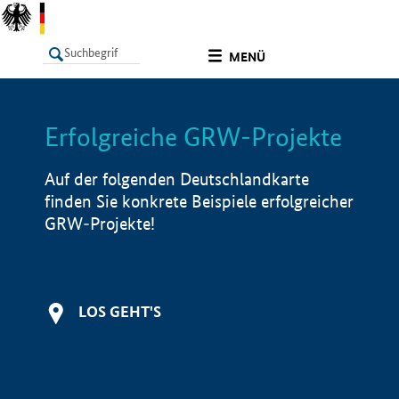
undefined
MENÜ
Erfolgreiche GRW-Projekte
LISTE
Filter
Info
Auf der folgenden Deutschlandkarte
finden Sie konkrete Beispiele erfolgreicher
GRW-Projekte!
LOS GEHT'S