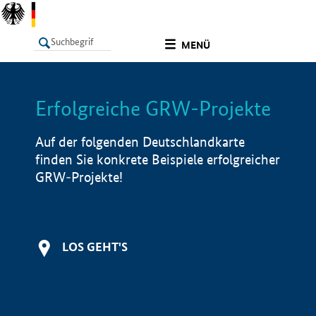
undefined
MENÜ
Erfolgreiche GRW-Projekte
LISTE
Filter
Info
Auf der folgenden Deutschlandkarte
finden Sie konkrete Beispiele erfolgreicher
GRW-Projekte!
LOS GEHT'S