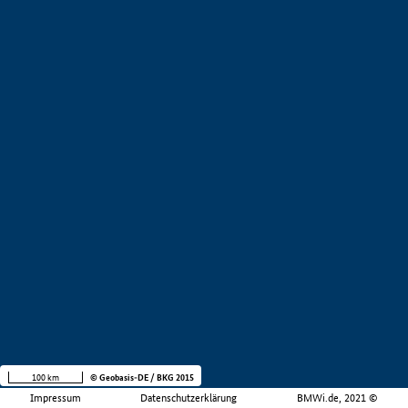
100 km
© Geobasis-DE / BKG 2015
Impressum
Datenschutzerklärung
BMWi.de, 2021 ©