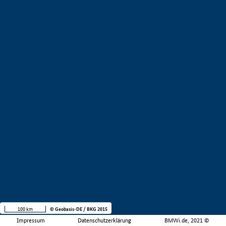
100 km
© Geobasis-DE / BKG 2015
Impressum
Datenschutzerklärung
BMWi.de, 2021 ©