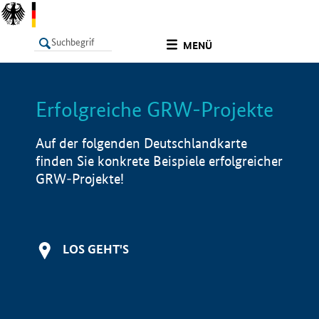
undefined
MENÜ
Erfolgreiche GRW-Projekte
LISTE
Filter
Info
Auf der folgenden Deutschlandkarte
finden Sie konkrete Beispiele erfolgreicher
GRW-Projekte!
LOS GEHT'S