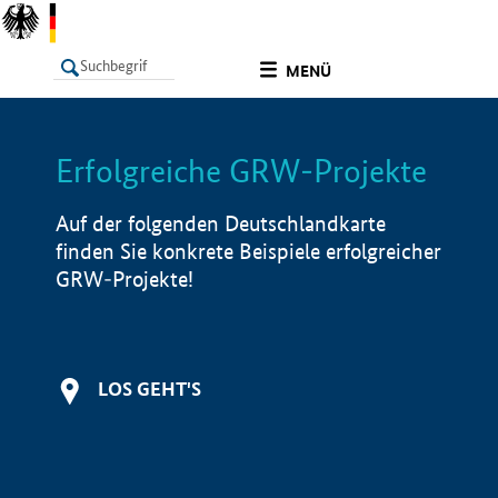
undefined
MENÜ
Erfolgreiche GRW-Projekte
LISTE
Filter
Info
Auf der folgenden Deutschlandkarte
finden Sie konkrete Beispiele erfolgreicher
GRW-Projekte!
LOS GEHT'S