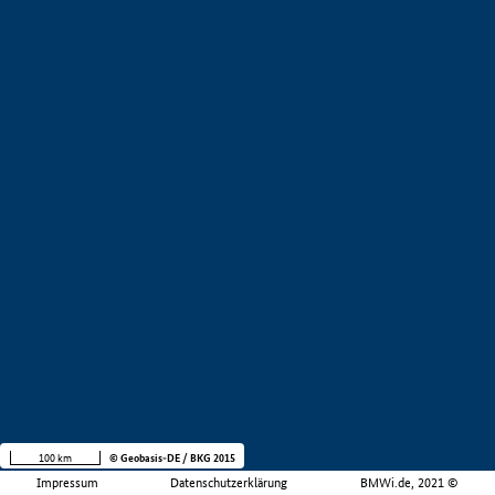
100 km
© Geobasis-DE / BKG 2015
Impressum
Datenschutzerklärung
BMWi.de, 2021 ©