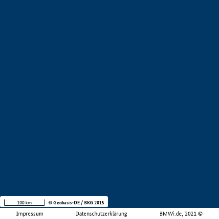
100 km
© Geobasis-DE / BKG 2015
Impressum
Datenschutzerklärung
BMWi.de, 2021 ©