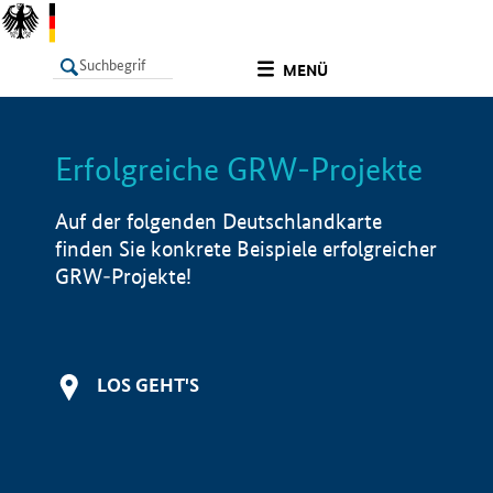
undefined
MENÜ
Erfolgreiche GRW-Projekte
LISTE
Filter
Info
Auf der folgenden Deutschlandkarte
finden Sie konkrete Beispiele erfolgreicher
GRW-Projekte!
LOS GEHT'S