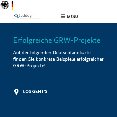
undefined
MENÜ
Erfolgreiche GRW-Projekte
LISTE
Filter
Info
Auf der folgenden Deutschlandkarte
finden Sie konkrete Beispiele erfolgreicher
GRW-Projekte!
LOS GEHT'S