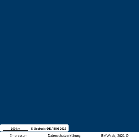
100 km
© Geobasis-DE / BKG 2015
Impressum
Datenschutzerklärung
BMWi.de, 2021 ©