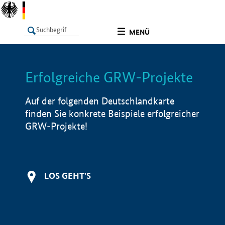
undefined
MENÜ
Erfolgreiche GRW-Projekte
LISTE
Filter
Info
Auf der folgenden Deutschlandkarte
finden Sie konkrete Beispiele erfolgreicher
GRW-Projekte!
LOS GEHT'S