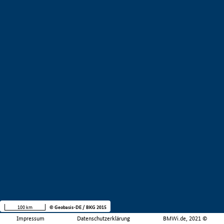
100 km
© Geobasis-DE / BKG 2015
Impressum
Datenschutzerklärung
BMWi.de, 2021 ©