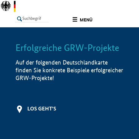
undefined
MENÜ
Erfolgreiche GRW-Projekte
LISTE
Filter
Info
Auf der folgenden Deutschlandkarte
finden Sie konkrete Beispiele erfolgreicher
GRW-Projekte!
LOS GEHT'S