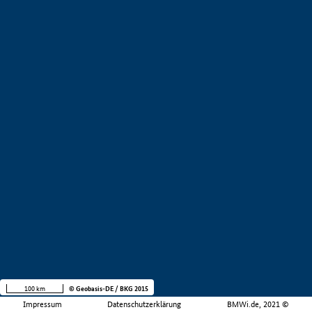
100 km
© Geobasis-DE / BKG 2015
Impressum
Datenschutzerklärung
BMWi.de, 2021 ©