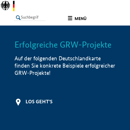
undefined
MENÜ
Erfolgreiche GRW-Projekte
LISTE
Filter
Info
Auf der folgenden Deutschlandkarte
finden Sie konkrete Beispiele erfolgreicher
GRW-Projekte!
LOS GEHT'S