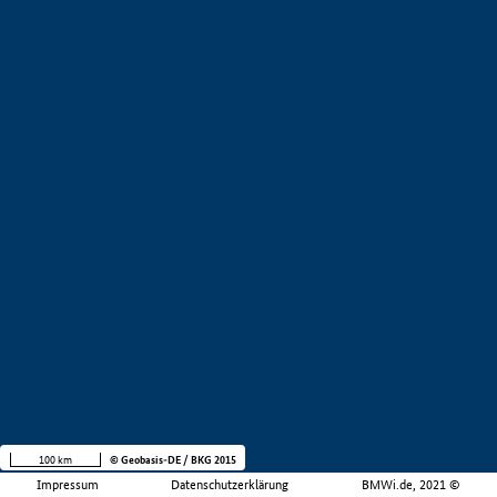
100 km
© Geobasis-DE / BKG 2015
Impressum
Datenschutzerklärung
BMWi.de, 2021 ©