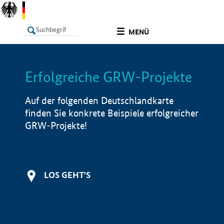
undefined
MENÜ
Erfolgreiche GRW-Projekte
LISTE
Filter
Info
Auf der folgenden Deutschlandkarte
finden Sie konkrete Beispiele erfolgreicher
GRW-Projekte!
LOS GEHT'S