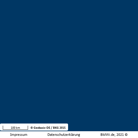
100 km
© Geobasis-DE / BKG 2015
Impressum
Datenschutzerklärung
BMWi.de, 2021 ©