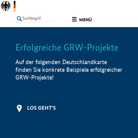
undefined
MENÜ
Erfolgreiche GRW-Projekte
LISTE
Filter
Info
Auf der folgenden Deutschlandkarte
finden Sie konkrete Beispiele erfolgreicher
GRW-Projekte!
LOS GEHT'S