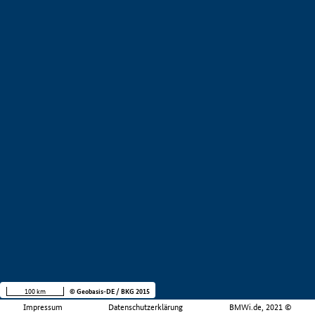
100 km
© Geobasis-DE / BKG 2015
Impressum
Datenschutzerklärung
BMWi.de, 2021 ©