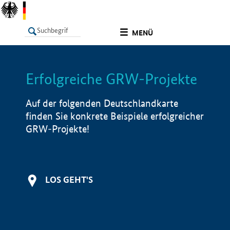
undefined
MENÜ
Erfolgreiche GRW-Projekte
LISTE
Filter
Info
Auf der folgenden Deutschlandkarte
finden Sie konkrete Beispiele erfolgreicher
GRW-Projekte!
LOS GEHT'S