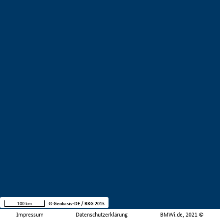
100 km
© Geobasis-DE / BKG 2015
Impressum
Datenschutzerklärung
BMWi.de, 2021 ©