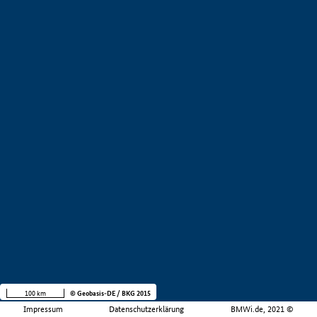
100 km
© Geobasis-DE / BKG 2015
Impressum
Datenschutzerklärung
BMWi.de, 2021 ©