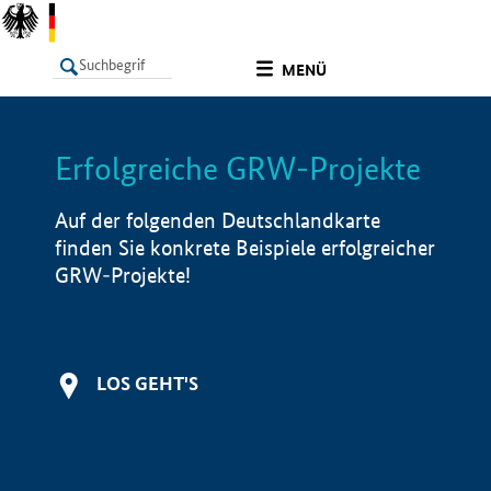
undefined
MENÜ
Erfolgreiche GRW-Projekte
LISTE
Filter
Info
Auf der folgenden Deutschlandkarte
finden Sie konkrete Beispiele erfolgreicher
GRW-Projekte!
LOS GEHT'S