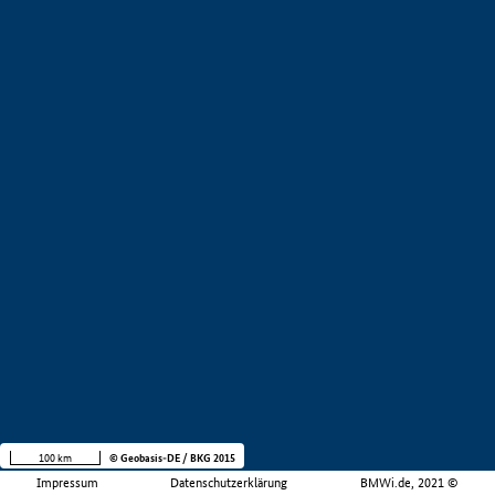
100 km
© Geobasis-DE / BKG 2015
Impressum
Datenschutzerklärung
BMWi.de, 2021 ©