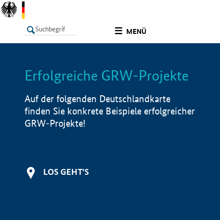
undefined
MENÜ
Erfolgreiche GRW-Projekte
LISTE
Filter
Info
Auf der folgenden Deutschlandkarte
finden Sie konkrete Beispiele erfolgreicher
GRW-Projekte!
LOS GEHT'S