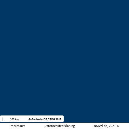
100 km
© Geobasis-DE / BKG 2015
Impressum
Datenschutzerklärung
BMWi.de, 2021 ©