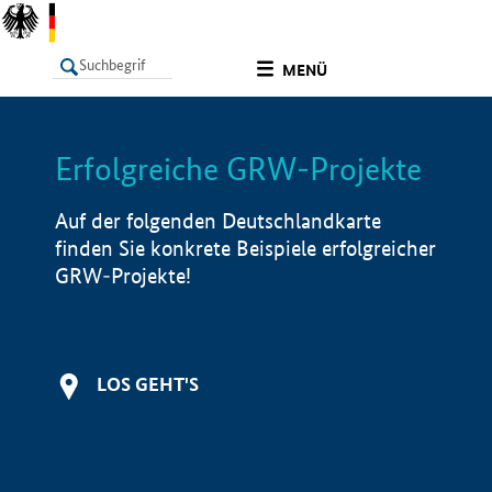
undefined
MENÜ
Erfolgreiche GRW-Projekte
LISTE
Filter
Info
Auf der folgenden Deutschlandkarte
finden Sie konkrete Beispiele erfolgreicher
GRW-Projekte!
LOS GEHT'S