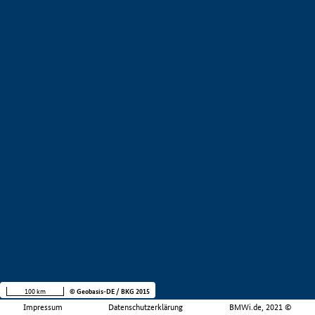
100 km
© Geobasis-DE / BKG 2015
Impressum
Datenschutzerklärung
BMWi.de, 2021 ©