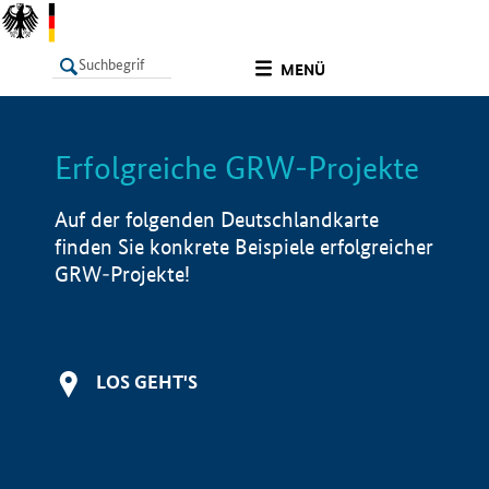
undefined
MENÜ
Erfolgreiche GRW-Projekte
LISTE
Filter
Info
Auf der folgenden Deutschlandkarte
finden Sie konkrete Beispiele erfolgreicher
GRW-Projekte!
LOS GEHT'S