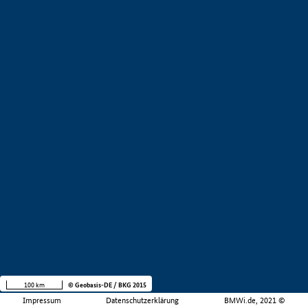
100 km
© Geobasis-DE / BKG 2015
Impressum
Datenschutzerklärung
BMWi.de, 2021 ©