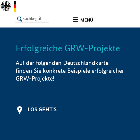
undefined
MENÜ
Erfolgreiche GRW-Projekte
LISTE
Filter
Info
Auf der folgenden Deutschlandkarte
finden Sie konkrete Beispiele erfolgreicher
GRW-Projekte!
LOS GEHT'S