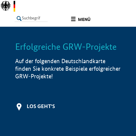
undefined
MENÜ
Erfolgreiche GRW-Projekte
LISTE
Filter
Info
Auf der folgenden Deutschlandkarte
finden Sie konkrete Beispiele erfolgreicher
GRW-Projekte!
LOS GEHT'S