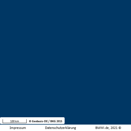
100 km
© Geobasis-DE / BKG 2015
Impressum
Datenschutzerklärung
BMWi.de, 2021 ©