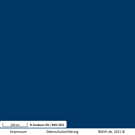
100 km
© Geobasis-DE / BKG 2015
Impressum
Datenschutzerklärung
BMWi.de, 2021 ©