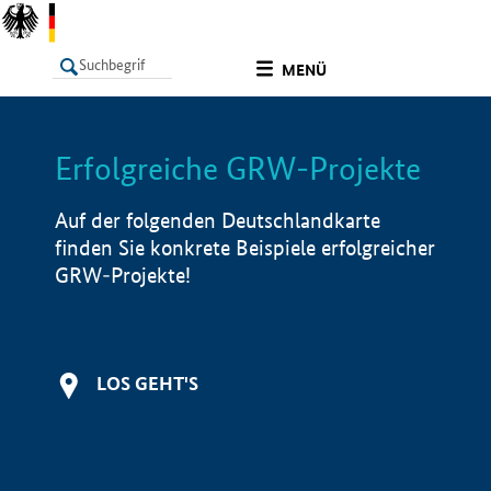
undefined
MENÜ
Erfolgreiche GRW-Projekte
LISTE
Filter
Info
Auf der folgenden Deutschlandkarte
finden Sie konkrete Beispiele erfolgreicher
GRW-Projekte!
LOS GEHT'S