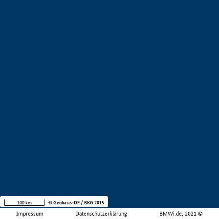
100 km
© Geobasis-DE / BKG 2015
Impressum
Datenschutzerklärung
BMWi.de, 2021 ©