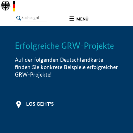
undefined
MENÜ
Erfolgreiche GRW-Projekte
LISTE
Filter
Info
Auf der folgenden Deutschlandkarte
finden Sie konkrete Beispiele erfolgreicher
GRW-Projekte!
LOS GEHT'S