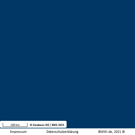
100 km
© Geobasis-DE / BKG 2015
Impressum
Datenschutzerklärung
BMWi.de, 2021 ©