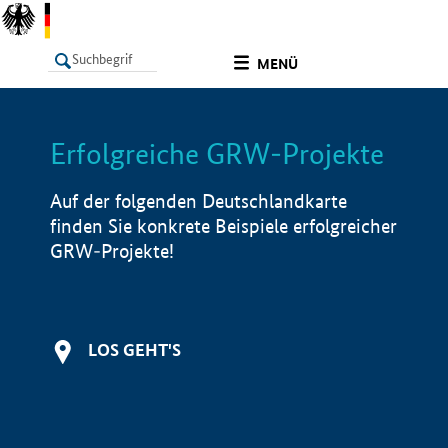
undefined
MENÜ
Erfolgreiche GRW-Projekte
LISTE
Filter
Info
Auf der folgenden Deutschlandkarte
finden Sie konkrete Beispiele erfolgreicher
GRW-Projekte!
LOS GEHT'S