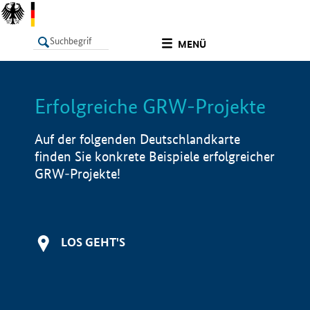
undefined
MENÜ
Erfolgreiche GRW-Projekte
LISTE
Filter
Info
Auf der folgenden Deutschlandkarte
finden Sie konkrete Beispiele erfolgreicher
GRW-Projekte!
LOS GEHT'S