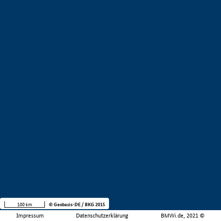
100 km
© Geobasis-DE / BKG 2015
Impressum
Datenschutzerklärung
BMWi.de, 2021 ©