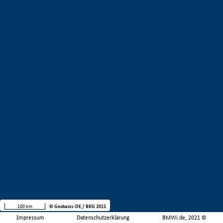
100 km
© Geobasis-DE / BKG 2015
Impressum
Datenschutzerklärung
BMWi.de, 2021 ©