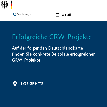
undefined
MENÜ
Erfolgreiche GRW-Projekte
LISTE
Filter
Info
Auf der folgenden Deutschlandkarte
finden Sie konkrete Beispiele erfolgreicher
GRW-Projekte!
LOS GEHT'S