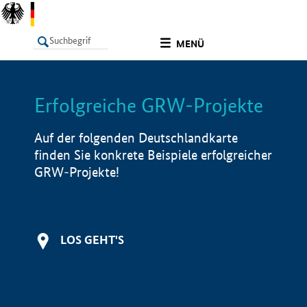
undefined
MENÜ
Erfolgreiche GRW-Projekte
LISTE
Filter
Info
Auf der folgenden Deutschlandkarte
finden Sie konkrete Beispiele erfolgreicher
GRW-Projekte!
LOS GEHT'S