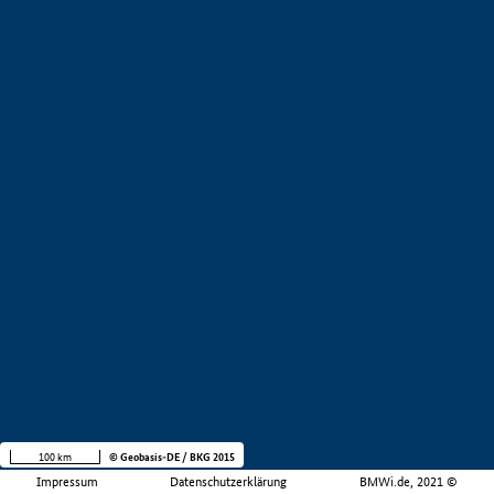
100 km
© Geobasis-DE / BKG 2015
Impressum
Datenschutzerklärung
BMWi.de, 2021 ©