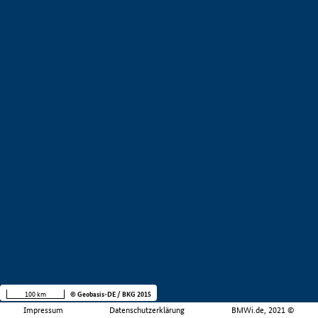
100 km
© Geobasis-DE / BKG 2015
Impressum
Datenschutzerklärung
BMWi.de, 2021 ©