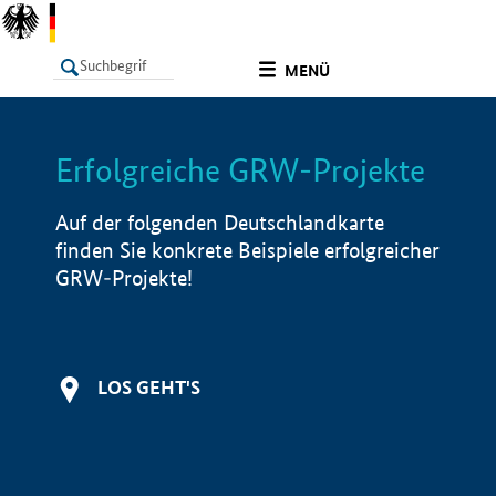
undefined
MENÜ
Erfolgreiche GRW-Projekte
LISTE
Filter
Info
Auf der folgenden Deutschlandkarte
finden Sie konkrete Beispiele erfolgreicher
GRW-Projekte!
LOS GEHT'S