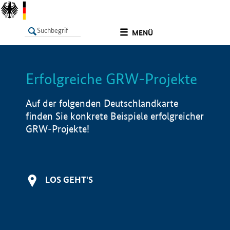
undefined
MENÜ
Erfolgreiche GRW-Projekte
LISTE
Filter
Info
Auf der folgenden Deutschlandkarte
finden Sie konkrete Beispiele erfolgreicher
GRW-Projekte!
LOS GEHT'S