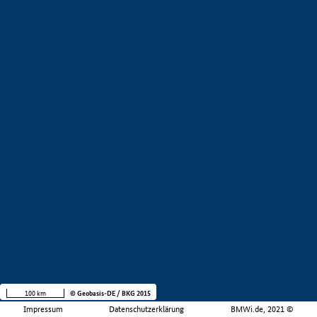
100 km
© Geobasis-DE / BKG 2015
Impressum
Datenschutzerklärung
BMWi.de, 2021 ©