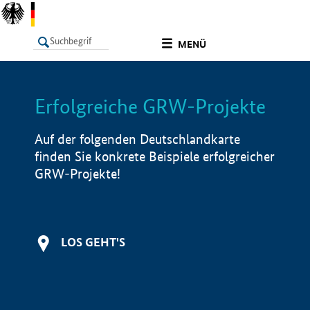
undefined
MENÜ
Erfolgreiche GRW-Projekte
LISTE
Filter
Info
Auf der folgenden Deutschlandkarte
finden Sie konkrete Beispiele erfolgreicher
GRW-Projekte!
LOS GEHT'S