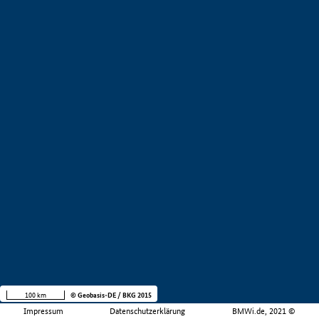
100 km
© Geobasis-DE / BKG 2015
Impressum
Datenschutzerklärung
BMWi.de, 2021 ©