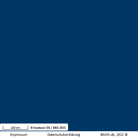
100 km
© Geobasis-DE / BKG 2015
Impressum
Datenschutzerklärung
BMWi.de, 2021 ©