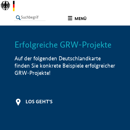
undefined
MENÜ
Erfolgreiche GRW-Projekte
LISTE
Filter
Info
Auf der folgenden Deutschlandkarte
finden Sie konkrete Beispiele erfolgreicher
GRW-Projekte!
LOS GEHT'S