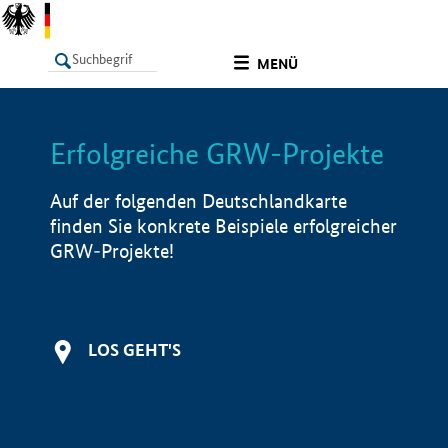
undefined
MENÜ
Erfolgreiche GRW-Projekte
LISTE
Filter
Info
Auf der folgenden Deutschlandkarte
finden Sie konkrete Beispiele erfolgreicher
GRW-Projekte!
LOS GEHT'S