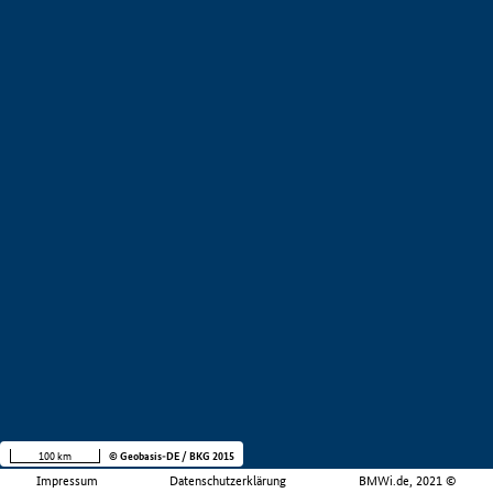
100 km
© Geobasis-DE / BKG 2015
Impressum
Datenschutzerklärung
BMWi.de, 2021 ©