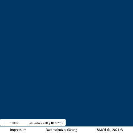
100 km
© Geobasis-DE / BKG 2015
Impressum
Datenschutzerklärung
BMWi.de, 2021 ©