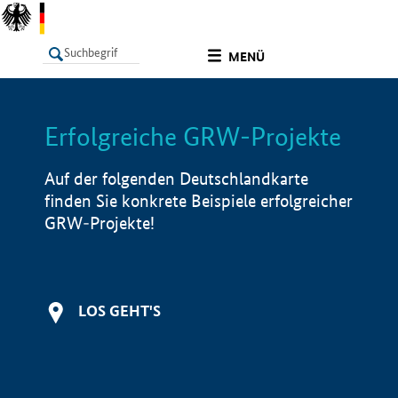
undefined
MENÜ
Erfolgreiche GRW-Projekte
LISTE
Filter
Info
Auf der folgenden Deutschlandkarte
finden Sie konkrete Beispiele erfolgreicher
GRW-Projekte!
LOS GEHT'S