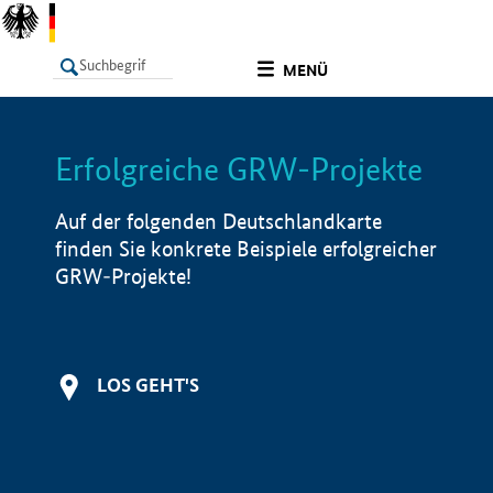
undefined
MENÜ
Erfolgreiche GRW-Projekte
LISTE
Filter
Info
Auf der folgenden Deutschlandkarte
finden Sie konkrete Beispiele erfolgreicher
GRW-Projekte!
LOS GEHT'S