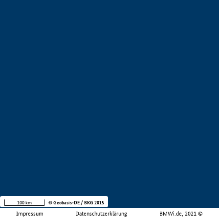
100 km
© Geobasis-DE / BKG 2015
Impressum
Datenschutzerklärung
BMWi.de, 2021 ©