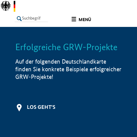
undefined
MENÜ
Erfolgreiche GRW-Projekte
LISTE
Filter
Info
Auf der folgenden Deutschlandkarte
finden Sie konkrete Beispiele erfolgreicher
GRW-Projekte!
LOS GEHT'S