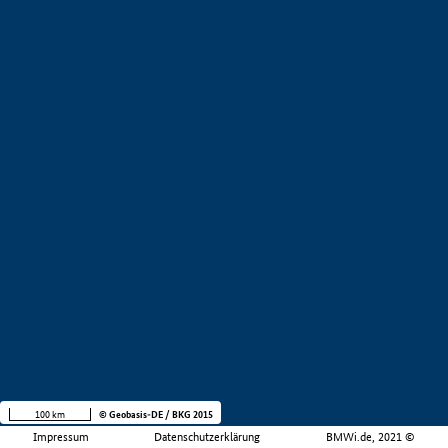
100 km
© Geobasis-DE / BKG 2015
Impressum
Datenschutzerklärung
BMWi.de, 2021 ©