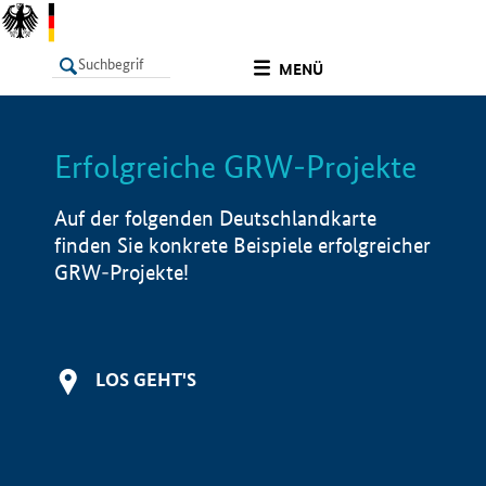
undefined
MENÜ
Erfolgreiche GRW-Projekte
LISTE
Filter
Info
Auf der folgenden Deutschlandkarte
finden Sie konkrete Beispiele erfolgreicher
GRW-Projekte!
LOS GEHT'S