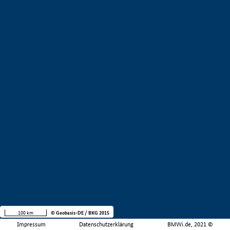
100 km
© Geobasis-DE / BKG 2015
Impressum
Datenschutzerklärung
BMWi.de, 2021 ©